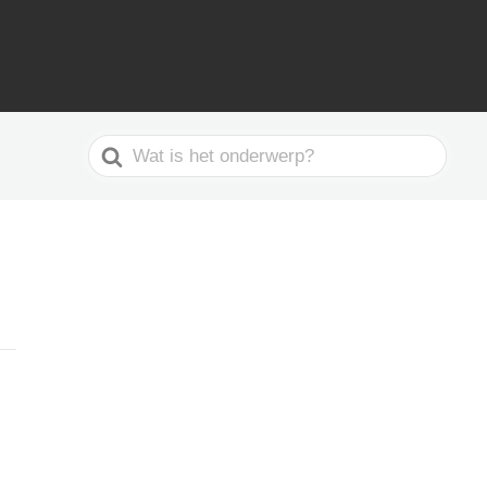
Search
For