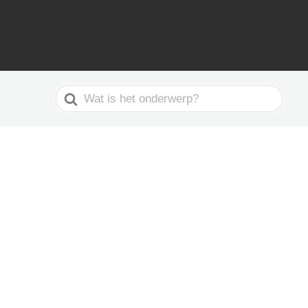
Search
For