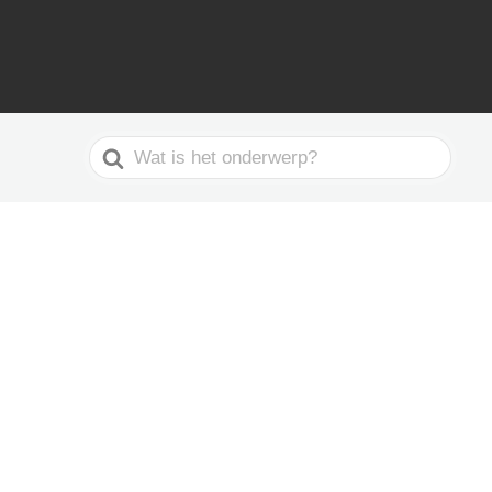
Search
For