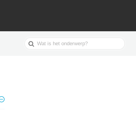
Search
For