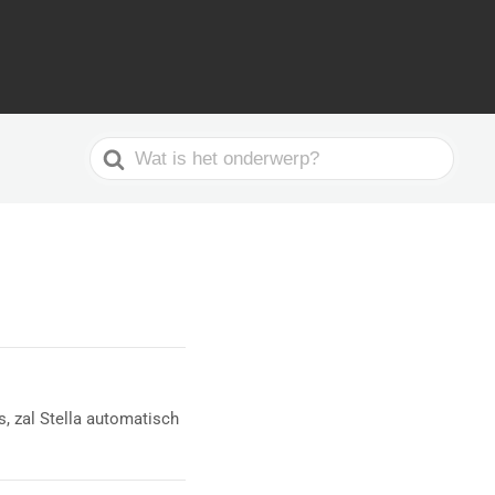
Search
For
s, zal Stella automatisch