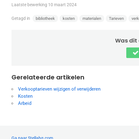
Laatste bewerking 10 maart 2024
Getagd in
bibliotheek
kosten
materialen
Tarieven
ver
Was dit 
Gerelateerde artikelen
Verkooptarieven wijzigen of verwijderen
Kosten
Arbeid
Ga naar Stellahq.com