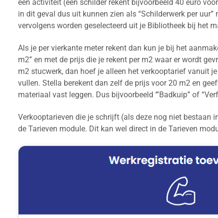
een activiteit (een schilder rekent bijvoorbeeld 40 euro vo
in dit geval dus uit kunnen zien als “Schilderwerk per uur”
vervolgens worden geselecteerd uit je Bibliotheek bij het 
Als je per vierkante meter rekent dan kun je bij het aanmak
m2” en met de prijs die je rekent per m2 waar er wordt ge
m2 stucwerk, dan hoef je alleen het verkooptarief vanuit je 
vullen. Stella berekent dan zelf de prijs voor 20 m2 en gee
materiaal vast leggen. Dus bijvoorbeeld ‘”Badkuip” of “Ve
Verkooptarieven die je schrijft (als deze nog niet bestaan 
de Tarieven module. Dit kan wel direct in de Tarieven modul