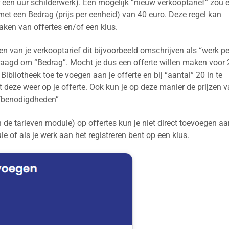
or een uur schilderwerk). Een mogelijk “nieuw verkooptarief” zou e
 met een Bedrag (prijs per eenheid) van 40 euro. Deze regel kan
maken van offertes en/of een klus.
en van je verkooptarief dit bijvoorbeeld omschrijven als “werk pe
vraagd om “Bedrag”. Mocht je dus een offerte willen maken voor 
Bibliotheek toe te voegen aan je offerte en bij “aantal” 20 in te
ft deze weer op je offerte. Ook kun je op deze manier de prijzen 
rfbenodigdheden”
in de tarieven module) op offertes kun je niet direct toevoegen a
e of als je werk aan het registreren bent op een klus.