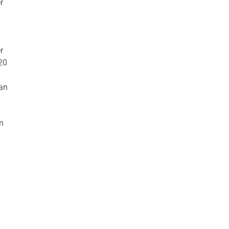
r
r
20
van
an