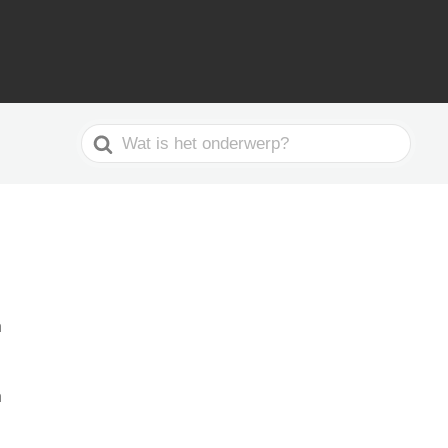
Search
For
n
n