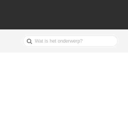
Search
For