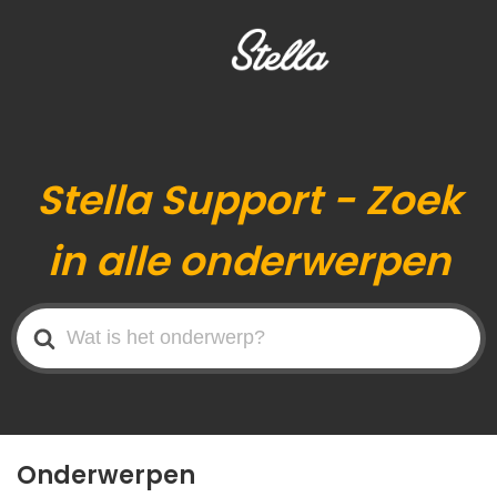
Stella Support - Zoek
in alle onderwerpen
Search
For
Onderwerpen